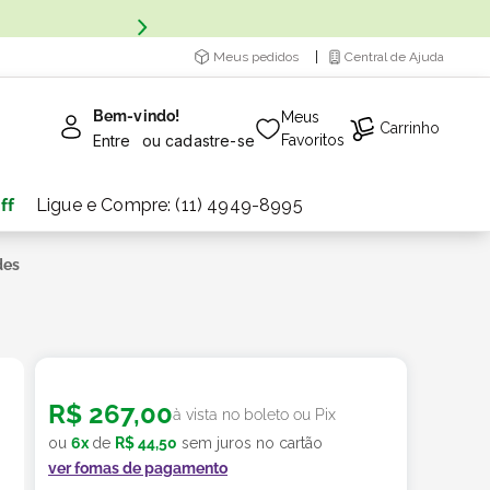
Meus pedidos
Central de Ajuda
Bem-vindo!
Meus
Carrinho
Entre
ou
cadastre-se
Favoritos
ff
Ligue e Compre: (11) 4949-8995
des
R$
267
,
00
à vista no boleto ou Pix
ou
6
x
de
R$
44
,
50
sem juros no cartão
ver fomas de pagamento