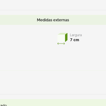
Medidas externas
Largura
7 cm
rado