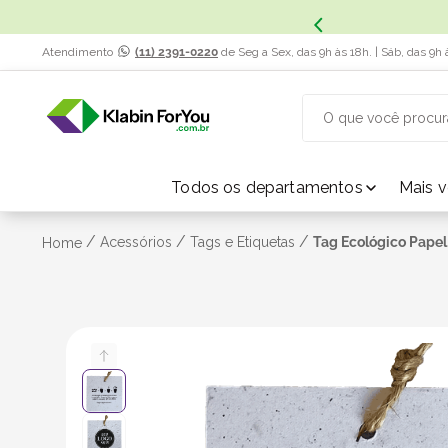
x. Saiba Mais.
Atendimento
(11) 2391-0220
de Seg a Sex, das 9h às 18h. | Sáb, das 9h 
O que você procur
TERMOS MAIS BUSCADOS
Todos os departamentos
Mais 
1
º
caixa papelão
/
/
/
Acessórios
Tags e Etiquetas
Tag Ecológico Papel
Home
2
º
caixa
3
º
caixa sedex
4
º
transporte