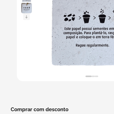
5
º
bebida
6
º
caixas
7
º
café
8
º
papel semente
9
º
bebidas
10
º
saco
Comprar com desconto