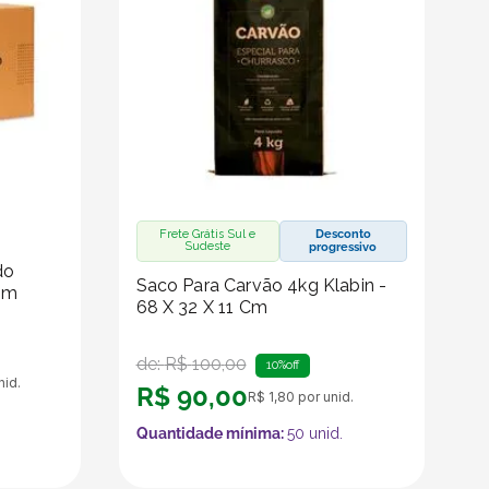
Frete Grátis Sul e
Desconto
Sudeste
progressivo
do
Saco Para Carvão 4kg Klabin -
Cm
68 X 32 X 11 Cm
de:
R$
100
,
00
10%
off
nid.
R$
90
,
00
R$
1
,
80
por unid.
Quantidade mínima:
50
unid.