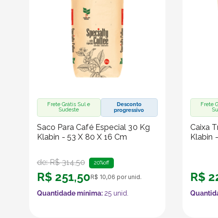
Frete Grátis Sul e
Desconto
Frete G
Sudeste
Su
progressivo
Saco Para Café Especial 30 Kg
Caixa T
Klabin - 53 X 80 X 16 Cm
Klabin 
de:
R$
314
,
50
20%
off
R$
251
,
50
R$
2
R$
10
,
06
por unid.
Quantidade mínima:
25
unid.
Quantid