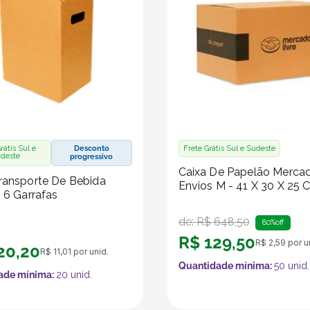
rátis Sul e
Desconto
Frete Grátis Sul e Sudeste
deste
progressivo
Caixa De Papelão Merca
ransporte De Bebida
Envios M - 41 X 30 X 25 
- 6 Garrafas
de:
R$
648
,
50
80%
off
R$
129
,
50
R$
2
,
59
por u
20
,
20
R$
11
,
01
por unid.
Quantidade mínima:
50
unid.
ade mínima:
20
unid.