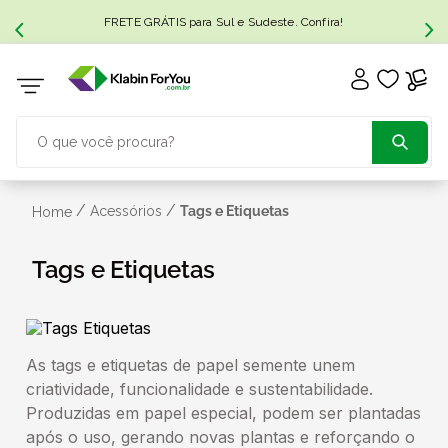
FRETE GRÁTIS para Sul e Sudeste. Confira!
O que você procura?
TERMOS MAIS BUSCADOS
/
/
Acessórios
Tags e Etiquetas
Home
1
º
caixa papelão
Tags e Etiquetas
2
º
caixa
As tags e etiquetas de papel semente unem
3
º
caixa sedex
criatividade, funcionalidade e sustentabilidade.
Produzidas em papel especial, podem ser plantadas
4
º
caixas
após o uso, gerando novas plantas e reforçando o