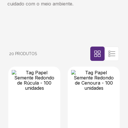
cuidado com o meio ambiente.
5
º
transporte
6
º
bebida
7
º
café
20
PRODUTOS
8
º
saco
9
º
papel semente
10
º
bebidas