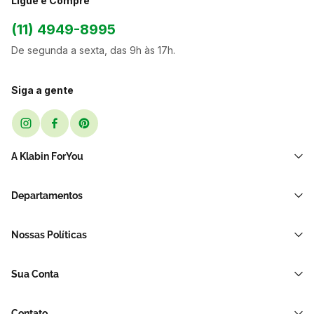
Ligue e Compre
(11) 4949-8995
De segunda a sexta, das 9h às 17h.
Siga a gente
A Klabin ForYou
Sobre Nós
Departamentos
Black Friday
Transporte e Correio
Sellers
Nossas Políticas
Sacos e Sacolas
Blog
Política de Privacidade LGPD
Restaurante E Delivery
Sua Conta
Política de Devolução e Reembolso
Acessórios Para Embalagens
Minha Conta
Política de Cancelamento
Hortifrúti
Contato