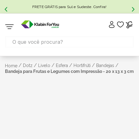
FRETE GRÁTIS para Sul e Sudeste. Confira!
/
/
/
/
/
/
Dotz
Livelo
Esfera
Hortifrúti
Bandejas
Home
Bandeja para Frutas e Legumes com Impressão - 20 x 13 x 3 cm