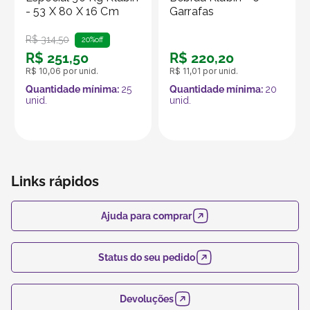
- 53 X 80 X 16 Cm
Garrafas
R$
314
,
50
20%
off
R$
251
,
50
R$
220
,
20
R$
10
,
06
por unid.
R$
11
,
01
por unid.
Quantidade mínima:
25
Quantidade mínima:
20
unid.
unid.
Links rápidos
Ajuda para comprar
Status do seu pedido
Devoluções