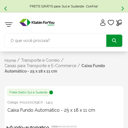
FRETE GRÁTIS para Sul e Sudeste. Confira!
O que você procura?
TERMOS MAIS BUSCADOS
/
/
Transporte e Correio
Home
/
Caixas para Transporte e E-Commerce
Caixa Fundo
Automático - 25 x 18 x 11 cm
1
º
caixa papelão
2
º
caixa
Frete Grátis Sul e Sudeste
Código:
K012201719CX
-
1413
3
º
caixa sedex
Caixa Fundo Automático - 25 x 18 x 11 cm
4
º
transporte