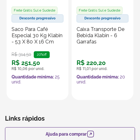
Frete Grátis Sul e Sudeste
Frete Grátis Sul e Sudeste
Desconto progressivo
Desconto progressivo
Saco Para Café
Caixa Transporte De
Especial 30 Kg Klabin
Bebida Klabin - 6
- 53 X 80 X 16 Cm
Garrafas
R$
314
,
50
20%
off
R$
251
,
50
R$
220
,
20
R$
10
,
06
por unid.
R$
11
,
01
por unid.
Quantidade mínima:
25
Quantidade mínima:
20
unid.
unid.
Links rápidos
Ajuda para comprar