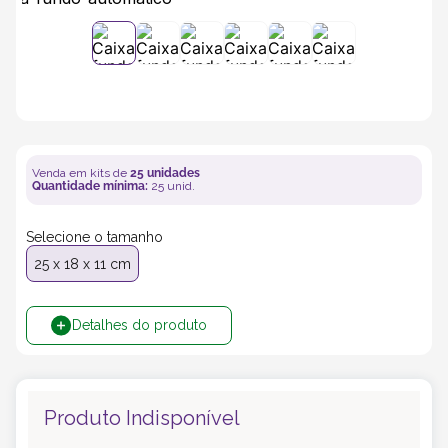
5
º
bebida
6
º
caixas
7
º
café
Venda em kits de
25
unidades
Quantidade mínima:
25
unid.
8
º
papel semente
Selecione o tamanho
9
º
bebidas
25 x 18 x 11 cm
10
º
saco
Detalhes do produto
Produto Indisponível