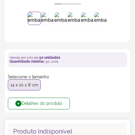
5
º
caixas
6
º
bebida
7
º
café
Venda em kits de
50
unidades
8
º
Quantidade mínima:
50
unid.
saco
Selecione o tamanho
9
º
bebidas
14 x 10 x 8 cm
10
º
papel semente
Detalhes do produto
Produto Indisponível