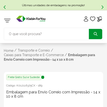
Últimas unidades de embalagens na promoção!
O que você procura?
TERMOS MAIS BUSCADOS
/
/
Transporte e Correio
Home
/
Caixas para Transporte e E-Commerce
Embalagem para
Envio Correio com Impressão - 14 x 10 x 8 cm
1
º
caixa papelão
2
º
caixa
Frete Grátis Sul e Sudeste
Código:
K012116375CX
-
189
3
º
caixa sedex
Embalagem para Envio Correio com Impressão - 14 x
10 x 8 cm
4
º
transporte