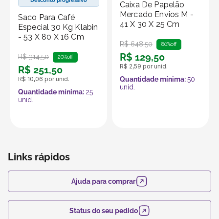
Desconto progressivo
Caixa De Papelão
Mercado Envios M -
Saco Para Café
41 X 30 X 25 Cm
Especial 30 Kg Klabin
- 53 X 80 X 16 Cm
R$
648
,
50
80%
off
R$
129
,
50
R$
314
,
50
20%
off
R$
2
,
59
por unid.
R$
251
,
50
R$
10
,
06
por unid.
Quantidade mínima:
50
unid.
Quantidade mínima:
25
unid.
Links rápidos
Ajuda para comprar
Status do seu pedido