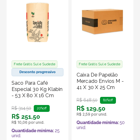
Frete Grátis Sul e Sudeste
Frete Grátis Sul e Sudeste
Desconto progressivo
Caixa De Papelão
Mercado Envios M -
Saco Para Café
41 X 30 X 25 Cm
Especial 30 Kg Klabin
- 53 X 80 X 16 Cm
R$
648
,
50
80%
off
R$
129
,
50
R$
314
,
50
20%
off
R$
2
,
59
por unid.
R$
251
,
50
R$
10
,
06
por unid.
Quantidade mínima:
50
unid.
Quantidade mínima:
25
unid.