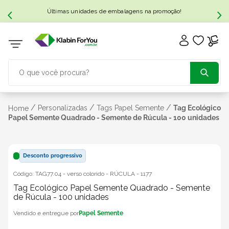
Últimas unidades de embalagens na promoção!
O que você procura?
TERMOS MAIS BUSCADOS
/
/
/
Personalizadas
Tags Papel Semente
Tag Ecológico
Home
Papel Semente Quadrado - Semente de Rúcula - 100 unidades
1
º
caixa papelão
Desconto progressivo
2
º
caixa
Código:
TAG77.04 - verso colorido - RÚCULA
-
1177
Tag Ecológico Papel Semente Quadrado - Semente
3
º
caixa sedex
de Rúcula - 100 unidades
Papel Semente
4
º
transporte