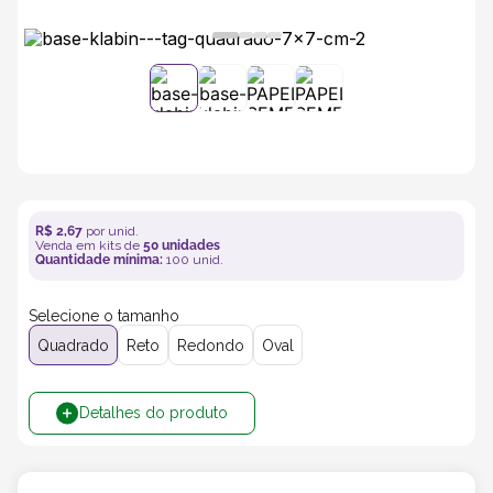
5
º
caixas
6
º
bebida
7
º
café
8
º
saco
R$
2
,
67
por unid.
Venda em kits de
50
unidades
Quantidade mínima:
100
unid.
9
º
bebidas
Selecione o tamanho
Quadrado
Reto
Redondo
Oval
10
º
papel semente
Detalhes do produto