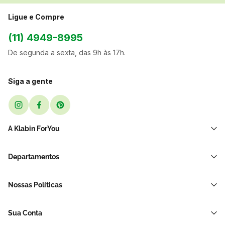
Ligue e Compre
(11) 4949-8995
De segunda a sexta, das 9h às 17h.
Siga a gente
A Klabin ForYou
Sobre Nós
Departamentos
Black Friday
Transporte e Correio
Sellers
Nossas Políticas
Sacos e Sacolas
Blog
Política de Privacidade LGPD
Restaurante E Delivery
Sua Conta
Política de Devolução e Reembolso
Acessórios Para Embalagens