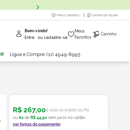
Meus pedidos
Central de Ajuda
Bem-vindo!
Meus
Carrinho
Entre
ou
cadastre-se
Favoritos
ff
Ligue e Compre: (11) 4949-8995
R$
267
,
00
à vista no boleto ou Pix
ou
6
x
de
R$
44
,
50
sem juros no cartão
o
ver fomas de pagamento