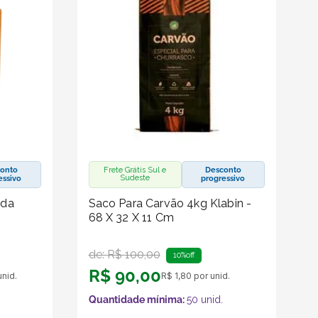
onto
Frete Grátis Sul e
Desconto
Sudeste
essivo
progressivo
ida
Saco Para Carvão 4kg Klabin -
68 X 32 X 11 Cm
de:
R$
100
,
00
10%
off
R$
90
,
00
nid.
R$
1
,
80
por unid.
Quantidade mínima:
50
unid.