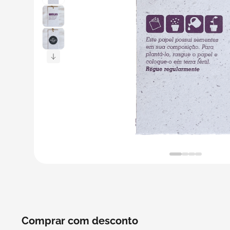
5
º
caixas
6
º
bebida
7
º
café
8
º
saco
9
º
bebidas
10
º
papel semente
Comprar com desconto