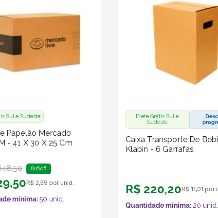
tis Sul e Sudeste
Frete Grátis Sul e
Desc
Sudeste
progr
De Papelão Mercado
Caixa Transporte De Beb
M - 41 X 30 X 25 Cm
Klabin - 6 Garrafas
648
,
50
80%
off
29
,
50
R$
2
,
59
por unid.
R$
220
,
20
R$
11
,
01
por u
ade mínima:
50
unid.
Quantidade mínima:
20
unid.