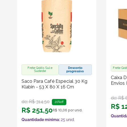
Frete Grátis Sul e
Desconto
Frete Grá
Sudeste
progressivo
Caixa 
Saco Para Café Especial 30 Kg
Envios 
Klabin - 53 X 80 X 16 Cm
de:
R$
de:
R$
314
,
50
20%
off
R$
1
R$
251
,
50
R$
10
,
06
por unid.
Quantid
Quantidade mínima:
25
unid.