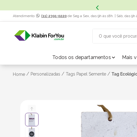
x. Saiba Mais.
Atendimento
(11) 2391-0220
de Seg a Sex, das 9h às 18h. | Sáb, das 9h 
O que você procur
TERMOS MAIS BUSCADOS
Todos os departamentos
Mais 
1
º
caixa papelão
/
/
/
Personalizadas
Tags Papel Semente
Tag Ecológi
Home
2
º
caixa
3
º
caixa sedex
4
º
transporte