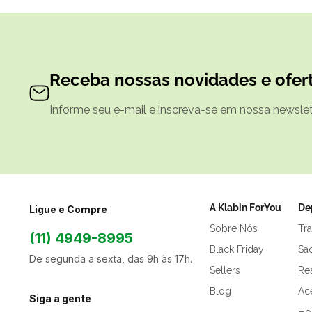
Receba nossas novidades e ofert
Informe seu e-mail e inscreva-se em nossa newslett
A Klabin ForYou
De
Ligue e Compre
Sobre Nós
Tr
(11) 4949-8995
Black Friday
Sa
De segunda a sexta, das 9h às 17h.
Sellers
Res
Blog
Ac
Siga a gente