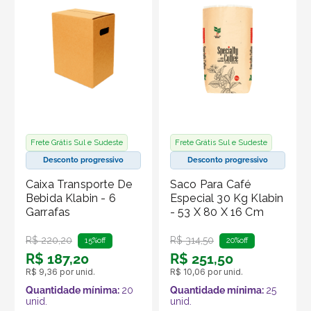
Frete Grátis Sul e Sudeste
Frete Grátis Sul e Sudeste
Desconto progressivo
Desconto progressivo
Caixa Transporte De
Saco Para Café
Bebida Klabin - 6
Especial 30 Kg Klabin
Garrafas
- 53 X 80 X 16 Cm
R$
220
,
20
R$
314
,
50
15%
off
20%
off
R$
187
,
20
R$
251
,
50
R$
9
,
36
por unid.
R$
10
,
06
por unid.
Quantidade mínima:
20
Quantidade mínima:
25
unid.
unid.