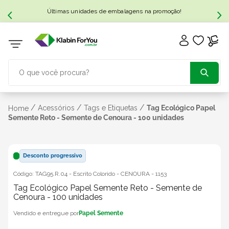
Últimas unidades de embalagens na promoção!
O que você procura?
TERMOS MAIS BUSCADOS
/
/
/
Acessórios
Tags e Etiquetas
Tag Ecológico Papel
Home
Semente Reto - Semente de Cenoura - 100 unidades
1
º
caixa papelão
Desconto progressivo
2
º
caixa
Código:
TAG95.R.04 - Escrito Colorido - CENOURA
-
1153
Tag Ecológico Papel Semente Reto - Semente de
3
º
caixa sedex
Cenoura - 100 unidades
Papel Semente
4
º
bebida