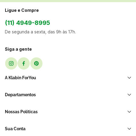
Ligue e Compre
(11) 4949-8995
De segunda a sexta, das 9h às 17h.
Siga a gente
A Klabin ForYou
Sobre Nós
Departamentos
Black Friday
Transporte e Correio
Sellers
Nossas Políticas
Sacos e Sacolas
Blog
Política de Privacidade LGPD
Restaurante E Delivery
Sua Conta
Política de Devolução e Reembolso
Acessórios Para Embalagens