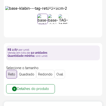
5
º
transporte
6
º
caixas
7
º
café
8
º
saco
R$
2
,
67
por unid.
Venda em kits de
50
unidades
Quantidade mínima:
100
unid.
9
º
bebidas
Selecione o tamanho
Reto
Quadrado
Redondo
Oval
10
º
papel semente
Detalhes do produto