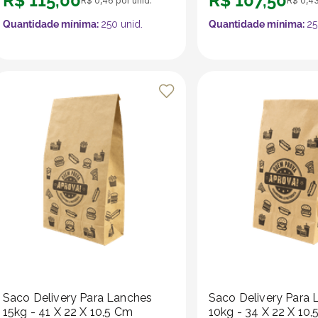
R$
115
,
00
R$
107
,
50
R$
0
,
46
por unid.
R$
0
,
4
Quantidade mínima:
250
unid.
Quantidade mínima:
25
Saco Delivery Para Lanches
Saco Delivery Para 
15kg - 41 X 22 X 10,5 Cm
10kg - 34 X 22 X 10