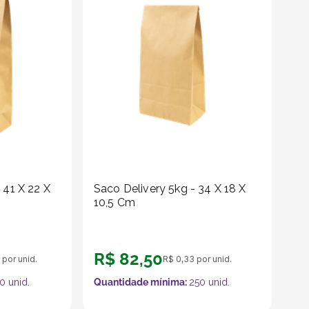
 41 X 22 X
Saco Delivery 5kg - 34 X 18 X
10,5 Cm
R$
82
,
50
por unid.
R$
0
,
33
por unid.
0
unid.
Quantidade mínima:
250
unid.