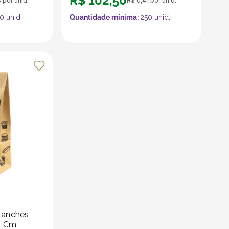
R$
102
,
50
3
por unid.
R$
0
,
41
por unid.
0
unid.
Quantidade mínima:
250
unid.
Lanches
,5 Cm