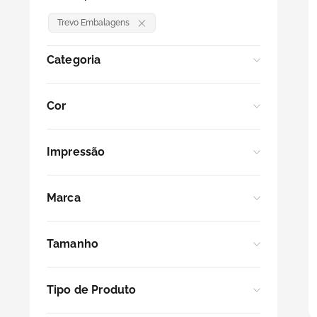
5
º
transporte
Trevo Embalagens
6
º
caixas
Categoria
7
º
café
Sacos para Delivery
Cor
Embalagens para Seu Negócio
8
º
saco
Kraft
Impressão
9
º
bebidas
Impressão Padrão
Marca
10
º
papel semente
Sem Impressão
Trevo Embalagens
Tamanho
5 kg
Tipo de Produto
10 kg