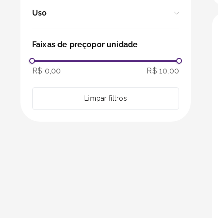
Sacos
Uso
10 kg - Delivery
Alimentos
15 kg
Faixas de preço
Bebidas
R$ 0,00
R$ 10,00
Delivery
Limpar filtros
Festa
Presente