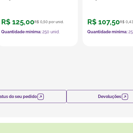
R$
125
,
00
R$
107
,
50
R$
0
,
50
por unid.
R$
0
,
4
Quantidade mínima:
250
unid.
Quantidade mínima:
25
atus do seu pedido
Devoluções