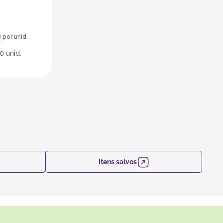
3
por unid.
0
unid.
Itens salvos