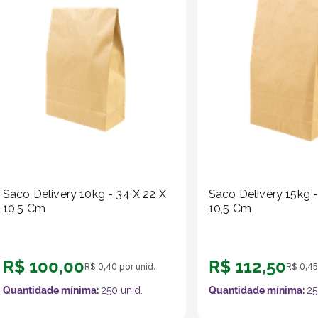
Saco Delivery 10kg - 34 X 22 X
Saco Delivery 15kg -
10,5 Cm
10,5 Cm
R$
100
,
00
R$
112
,
50
R$
0
,
40
por unid.
R$
0
,
45
Quantidade mínima:
250
unid.
Quantidade mínima:
25