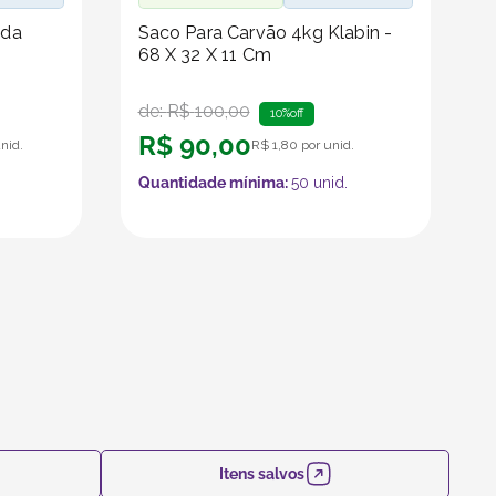
ida
Saco Para Carvão 4kg Klabin -
68 X 32 X 11 Cm
de:
R$
100
,
00
10%
off
R$
90
,
00
nid.
R$
1
,
80
por unid.
Quantidade mínima:
50
unid.
Itens salvos