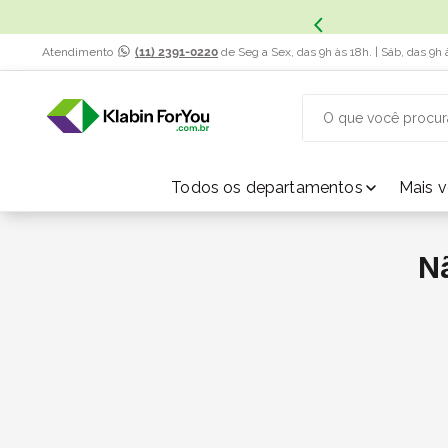
Atendimento
(11) 2391-0220
de Seg a Sex, das 9h às 18h. | Sáb, das 9h 
O que você procur
TERMOS MAIS BUSCADOS
Todos os departamentos
Mais 
1
º
caixa papelão
N
2
º
caixa
3
º
caixa sedex
4
º
transporte