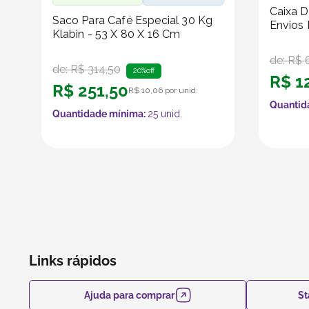
Caixa 
Saco Para Café Especial 30 Kg
Envios 
Klabin - 53 X 80 X 16 Cm
de:
R$
de:
R$
314
,
50
20%
off
R$
1
R$
251
,
50
R$
10
,
06
por unid.
Quantid
Quantidade mínima:
25
unid.
Links rápidos
Ajuda para comprar
St