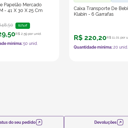
De Papelão Mercado
Caixa Transporte De Beb
M - 41 X 30 X 25 Cm
Klabin - 6 Garrafas
648
,
50
80%
off
29
,
50
R$
2
,
59
por unid.
R$
220
,
20
R$
11
,
01
por u
ade mínima:
50
unid.
Quantidade mínima:
20
unid.
atus do seu pedido
Devoluções