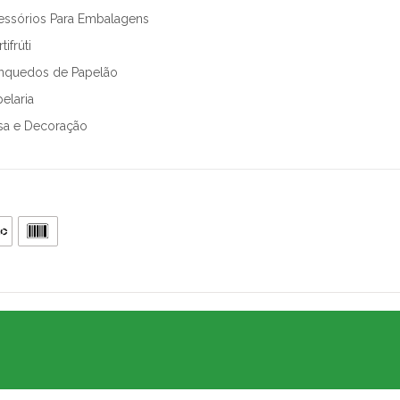
essórios Para Embalagens
tifrúti
inquedos de Papelão
elaria
sa e Decoração
.905.802/0001-64
, CEP 05426-100