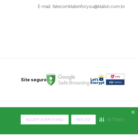
E-mail: falecomklabinforyou@klabin.com.br
Site seguro
ACCEPT EVERYTHING
REFUSE
SETTINGS