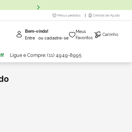
Meus pedidos
Central de Ajuda
Bem-vindo!
Meus
Carrinho
Entre
ou
cadastre-se
Favoritos
ff
Ligue e Compre: (11) 4949-8995
do