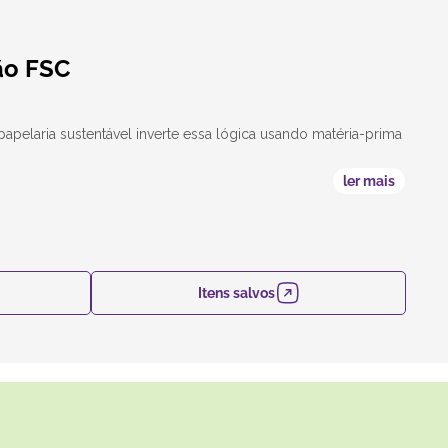
ão FSC
 papelaria sustentável inverte essa lógica usando matéria-prima
ler mais
Itens salvos