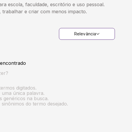
ra escola, faculdade, escritório e uso pessoal.
, trabalhar e criar com menos impacto.
Relevância
encontrado
zer?
termos digitados.
ar uma única palavra.
os genéricos na busca.
ar sinônimos do termo desejado.