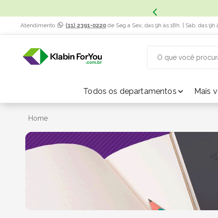
Atendimento
(11) 2391-0220
de Seg a Sex, das 9h às 18h. | Sáb, das 9h 
O que você procur
TERMOS MAIS BUSCADOS
Todos os departamentos
Mais 
1
º
caixa papelão
Home
2
º
caixa
3
º
caixa sedex
4
º
caixas