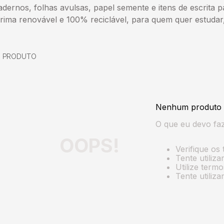
ernos, folhas avulsas, papel semente e itens de escrita pa
rima renovável e 100% reciclável, para quem quer estudar
0
PRODUTO
Nenhum produto 
O que eu devo fa
OOPS!
Verifique os 
Tente utiliz
Utilize term
Tente utiliz