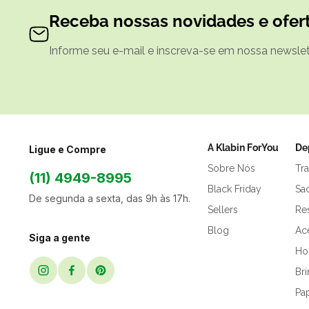
Receba nossas novidades e ofert
Informe seu e-mail e inscreva-se em nossa newslett
A Klabin ForYou
De
Ligue e Compre
Sobre Nós
Tr
(11) 4949-8995
Black Friday
Sa
De segunda a sexta, das 9h às 17h.
Sellers
Res
Blog
Ac
Siga a gente
Hor
Br
Pap