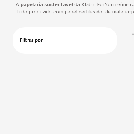
A
papelaria sustentável
da Klabin ForYou reúne cad
5
º
transporte
Tudo produzido com papel certificado, de matéria-p
6
º
bebida
7
º
café
Filtrar por
8
º
saco
9
º
papel semente
10
º
bebidas